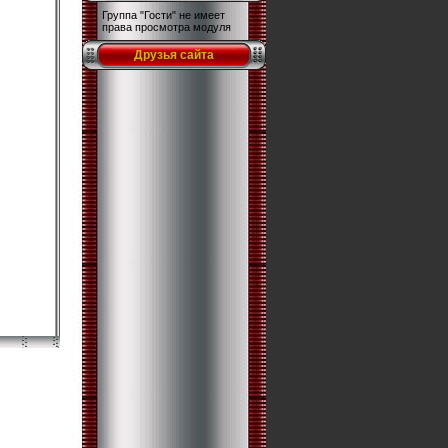
Группа "Гости" не имеет
права просмотра модуля
Друзья сайта