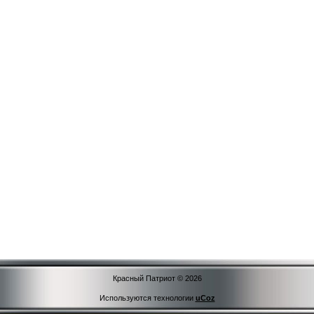
Красный Патриот © 2026
Используются технологии
uCoz