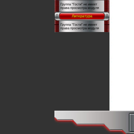
Группа "Гости" не имеет
права просмотра модуля
Литература
Группа "Гости" не имеет
права просмотра модуля