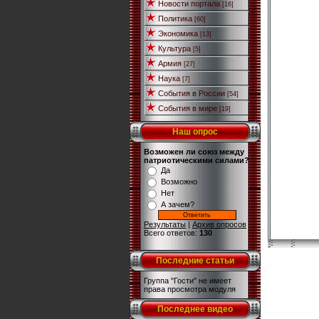
Новости портала
[16]
Политика
[60]
Экономика
[13]
Культура
[5]
Армия
[27]
Наука
[7]
События в России
[54]
События в мире
[19]
Наш опрос
Возможен ли союз между
патриотическими силами?
Да
Возможно
Нет
А зачем?
Результаты
|
Архив опросов
Всего ответов:
130
Последние статьи
Группа "Гости" не имеет
права просмотра модуля
Последнее видео