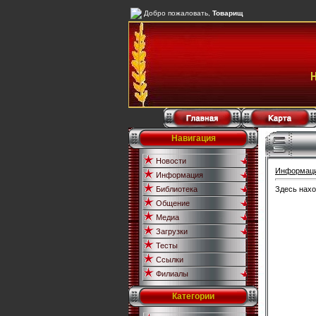
Добро пожаловать,
Товарищ
Навигация
Новости
Информац
Информация
Здесь нахо
Библиотека
Общение
Медиа
Загрузки
Тесты
Ссылки
Филиалы
Категории